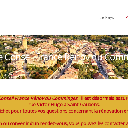
Le Pays
P
e Conseil France Rénov du Com
Conseil France Rénov du Comminges
. Il est désormais assur
rue Victor Hugo à Saint-Gaudens.
ichet pour toutes vos questions concernant la rénovation én
n ou convenir d’un rendez-vous, vous pouvez les contacter