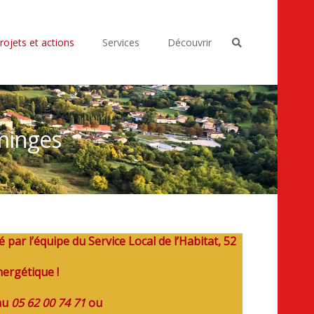
rojets et actions
Services
Découvrir
minges
é par l’équipe du Service Local de l’Habitat, 52
ergétique !
au
05 62 00 74 71
ou