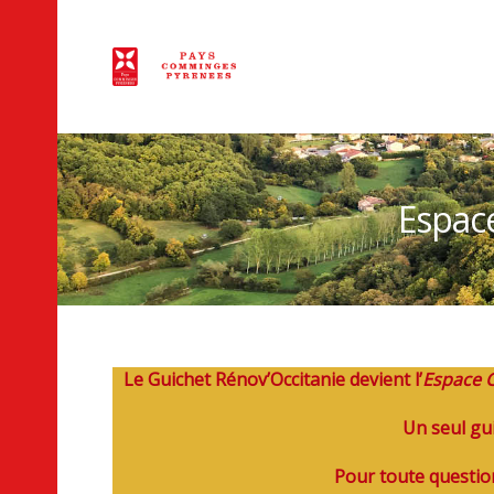
Espac
Le Guichet Rénov’Occitanie devient l’
Espace 
Un seul gu
Pour toute questio