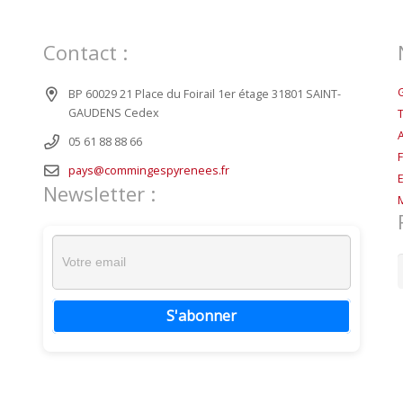
Contact :
BP 60029 21 Place du Foirail 1er étage 31801 SAINT-
GAUDENS Cedex
05 61 88 88 66
pays@commingespyrenees.fr
Newsletter :
R
S'abonner