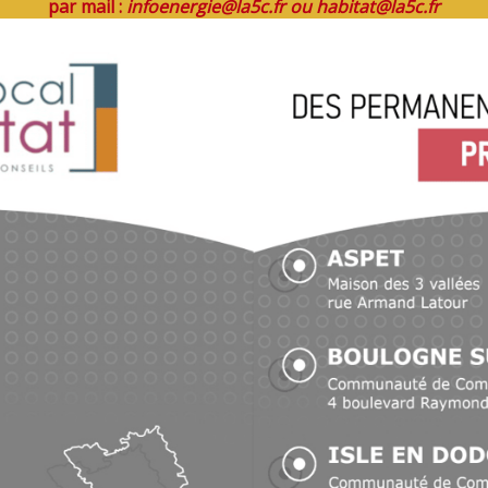
par mail :
infoenergie@la5c.fr
ou
habitat@la5c.fr