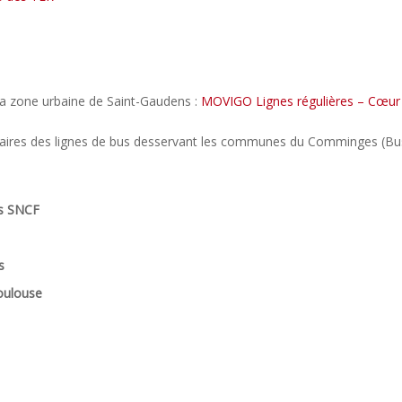
la zone urbaine de Saint-Gaudens :
MOVIGO Lignes régulières – Cœu
aires des lignes de bus desservant les communes du Comminges (Bus 
ns SNCF
s
oulouse