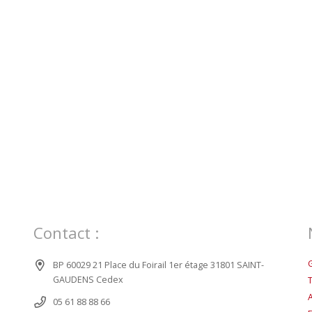
Contact :
BP 60029 21 Place du Foirail 1er étage 31801 SAINT-
GAUDENS Cedex
05 61 88 88 66