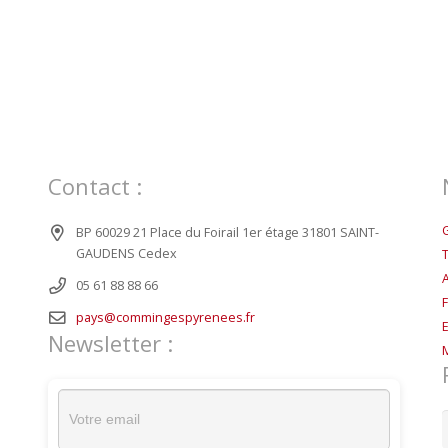
Contact :
BP 60029 21 Place du Foirail 1er étage 31801 SAINT-
GAUDENS Cedex
05 61 88 88 66
pays@commingespyrenees.fr
Newsletter :
R