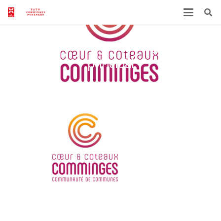
Coeur Coteaux Comminges -logo-
principal