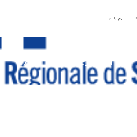
Le Pays
P
ARS_Occitanie_CMJN