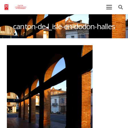
canton-de-l_isle-en-dodon-halles