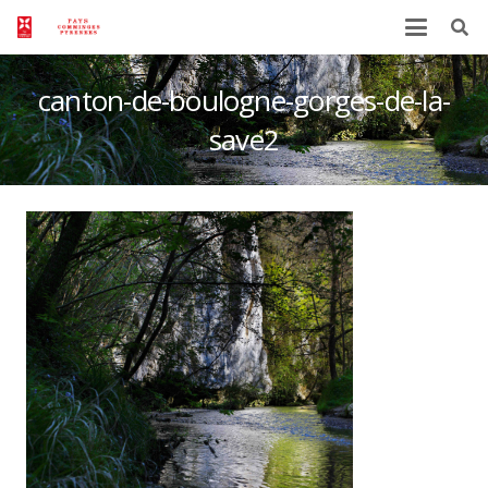
canton-de-boulogne-gorges-de-la-
save2