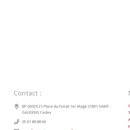
Contact :
BP 60029 21 Place du Foirail 1er étage 31801 SAINT-
GAUDENS Cedex
05 61 88 88 66