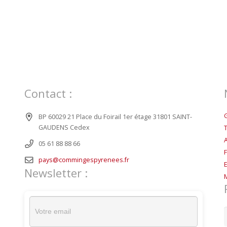
Contact :
BP 60029 21 Place du Foirail 1er étage 31801 SAINT-
GAUDENS Cedex
05 61 88 88 66
pays@commingespyrenees.fr
Newsletter :
R