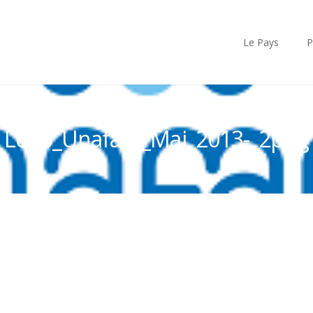
Le Pays
P
Logo_Unafam_Mai_2013-_2png