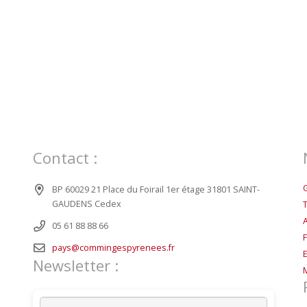
Contact :
BP 60029 21 Place du Foirail 1er étage 31801 SAINT-
GAUDENS Cedex
05 61 88 88 66
pays@commingespyrenees.fr
Newsletter :