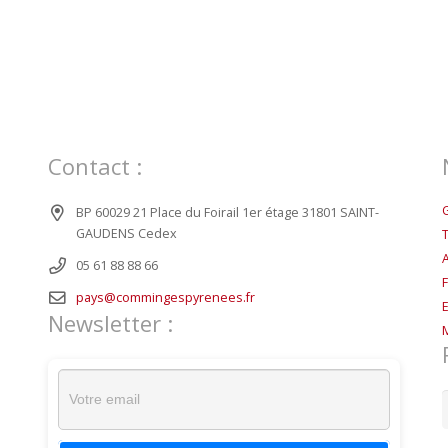
Contact :
BP 60029 21 Place du Foirail 1er étage 31801 SAINT-
GAUDENS Cedex
05 61 88 88 66
pays@commingespyrenees.fr
Newsletter :
R