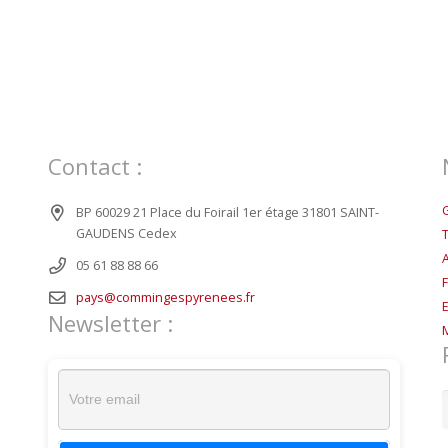
Contact :
BP 60029 21 Place du Foirail 1er étage 31801 SAINT-
GAUDENS Cedex
05 61 88 88 66
pays@commingespyrenees.fr
Newsletter :
R