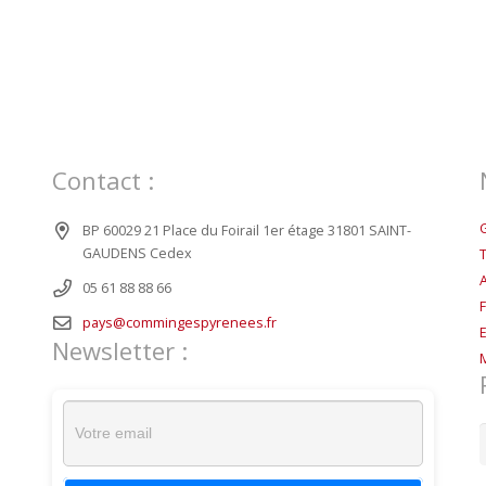
Contact :
BP 60029 21 Place du Foirail 1er étage 31801 SAINT-
GAUDENS Cedex
05 61 88 88 66
pays@commingespyrenees.fr
Newsletter :
R