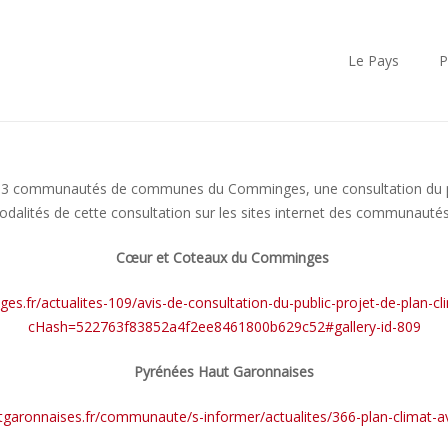
Le Pays
P
es 3 communautés de communes du Comminges, une consultation du publi
odalités de cette consultation sur les sites internet des communaut
Cœur et Coteaux du Comminges
fr/actualites-109/avis-de-consultation-du-public-projet-de-plan-clim
cHash=522763f83852a4f2ee8461800b629c52#gallery-id-809
Pyrénées Haut Garonnaises
garonnaises.fr/communaute/s-informer/actualites/366-plan-climat-av