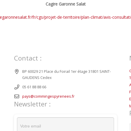
Cagire Garonne Salat
egaronnesalat.fr/fr/cgs/projet-de-territoire/plan-climat/avis-consultat
Contact :
BP 60029 21 Place du Foirail 1er étage 31801 SAINT-
GAUDENS Cedex
05 61 88 88 66
pays@commingespyrenees.fr
Newsletter :
R