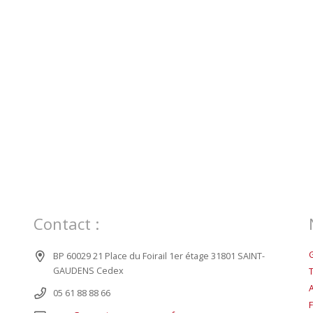
Contact :
BP 60029 21 Place du Foirail 1er étage 31801 SAINT-
GAUDENS Cedex
05 61 88 88 66