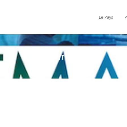
Le Pays
P
demain