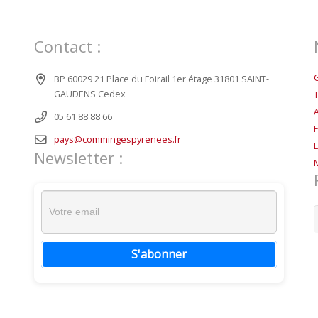
Contact :
BP 60029 21 Place du Foirail 1er étage 31801 SAINT-
GAUDENS Cedex
05 61 88 88 66
pays@commingespyrenees.fr
Newsletter :
R
S'abonner