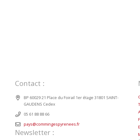
Contact :
BP 60029 21 Place du Foirail 1er étage 31801 SAINT-
GAUDENS Cedex
05 61 88 88 66
pays@commingespyrenees.fr
Newsletter :