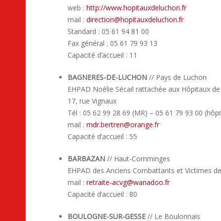
web :
http://www.hopitauxdeluchon.fr
mail :
direction
@
hopitauxdeluchon.fr
Standard : 05 61 94 81 00
Fax général : 05 61 79 93 13
Capacité d’accueil : 11
BAGNERES-DE-LUCHON
// Pays de Luchon
EHPAD Noélie Sécail rattachée aux Hôpitaux d
17, rue Vignaux
Tél : 05 62 99 28 69 (MR) – 05 61 79 93 00 (hôpit
mail :
mdr.bertren
@
orange.fr
Capacité d’accueil : 55
BARBAZAN
// Haut-Comminges
EHPAD des Anciens Combattants et Victimes de 
mail :
retraite-acvg
@
wanadoo.fr
Capacité d’accueil : 80
BOULOGNE-SUR-GESSE
// Le Boulonnais