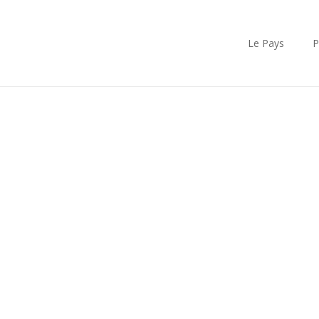
Le Pays
P
blissements d’accueil pour les p