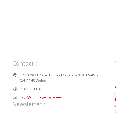
Contact :
BP 60029 21 Place du Foirail 1er étage 31801 SAINT-
GAUDENS Cedex
05 61 88 88 66
pays@commingespyrenees.fr
Newsletter :