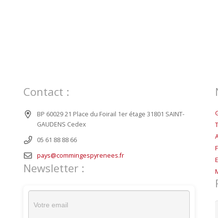
Contact :
BP 60029 21 Place du Foirail 1er étage 31801 SAINT-
GAUDENS Cedex
05 61 88 88 66
pays@commingespyrenees.fr
Newsletter :
R