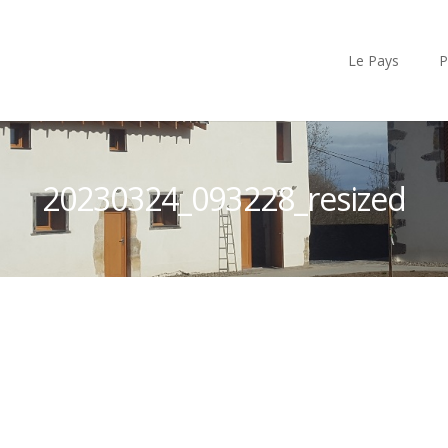
Le Pays
P
20230324_093228_resized