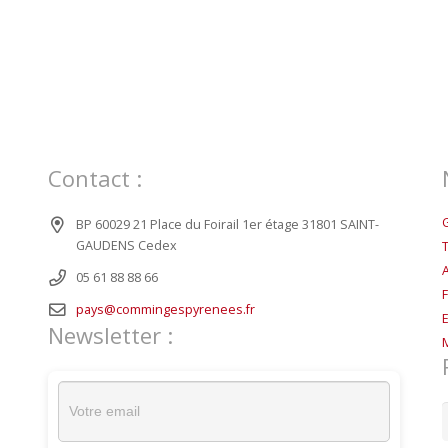
Contact :
BP 60029 21 Place du Foirail 1er étage 31801 SAINT-
GAUDENS Cedex
05 61 88 88 66
pays@commingespyrenees.fr
Newsletter :
R