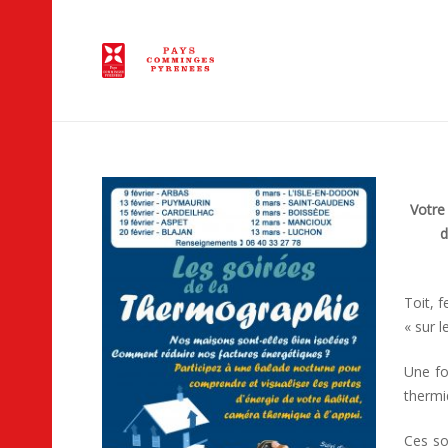
Votre
d
Toit, 
« sur l
Une fo
thermi
Ces so